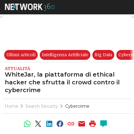
WhiteJar, la piattaforma di et
Ultimi articoli
Intelligenza Artificiale
Big Data
Cybers
ATTUALITÀ
WhiteJar, la piattaforma di ethical
hacker che sfrutta il crowd contro il
cybercrime
Home
Search Security
Cybercrime