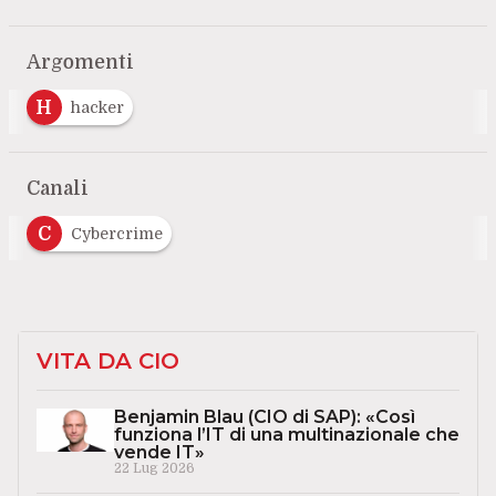
Argomenti
H
hacker
Canali
C
Cybercrime
VITA DA CIO
Benjamin Blau (CIO di SAP): «Così
funziona l’IT di una multinazionale che
vende IT»
22 Lug 2026