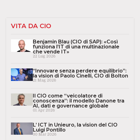
VITA DA CIO
Benjamin Blau (CIO di SAP): «Così
funziona l’IT di una multinazionale
che vende IT»
22 Lug 2026
“Innovare senza perdere equilibrio”:
la vision di Paolo Cinelli, CIO di Bolton
21 Mag 2026
Il CIO come “veicolatore di
conoscenza”: il modello Danone tra
AI, dati e governance globale
01 Apr 2026
L’ ICT in Unieuro, la vision del CIO
Luigi Pontillo
30 Mar 2026