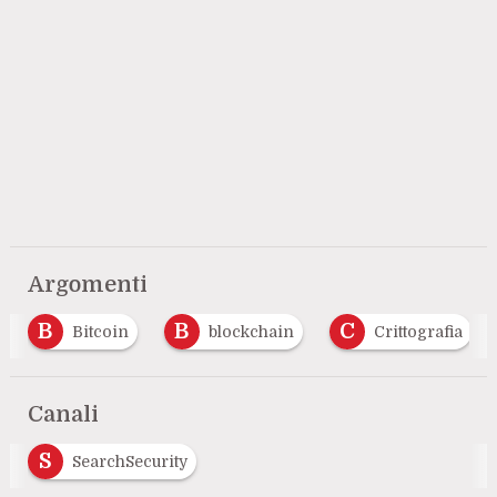
Argomenti
B
B
C
Bitcoin
blockchain
Crittografia
Canali
S
SearchSecurity