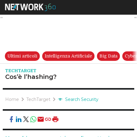
Cos’è l’hashing?
Ultimi articoli
Intelligenza Artificiale
Big Data
Cyber
TECHTARGET
Cos’è l’hashing?
Home
TechTarget
Search Security