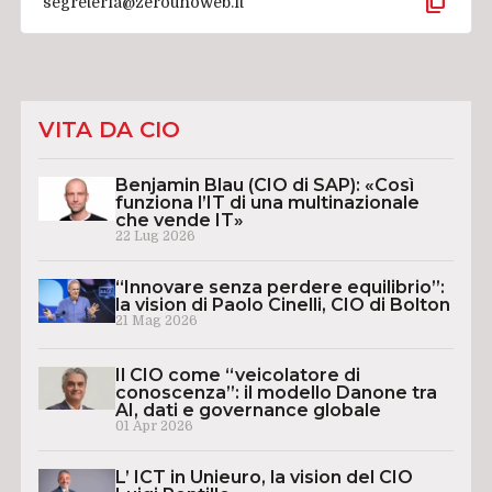
content_copy
segreteria@zerounoweb.it
VITA DA CIO
Benjamin Blau (CIO di SAP): «Così
funziona l’IT di una multinazionale
che vende IT»
22 Lug 2026
“Innovare senza perdere equilibrio”:
la vision di Paolo Cinelli, CIO di Bolton
21 Mag 2026
Il CIO come “veicolatore di
conoscenza”: il modello Danone tra
AI, dati e governance globale
01 Apr 2026
L’ ICT in Unieuro, la vision del CIO