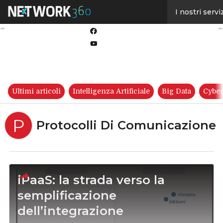
Linkedin
I nostri servi
Twitter
Facebook
Youtube-
play
Ultimi articoli
Intelligenza Artificiale
Big Data
Cyber
P
Protocolli Di Comunicazione
iPaaS: la strada verso la
semplificazione
dell’integrazione