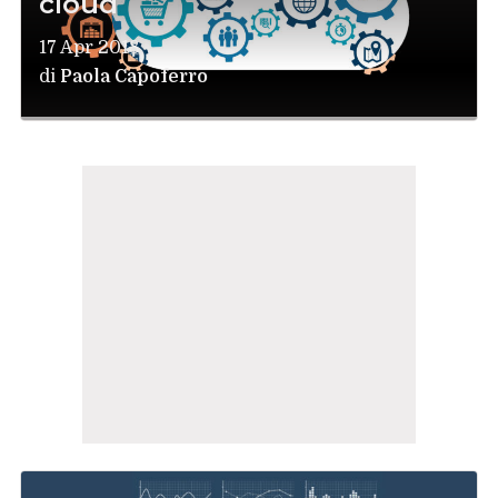
cloud
17 Apr 2018
di
Paola Capoferro