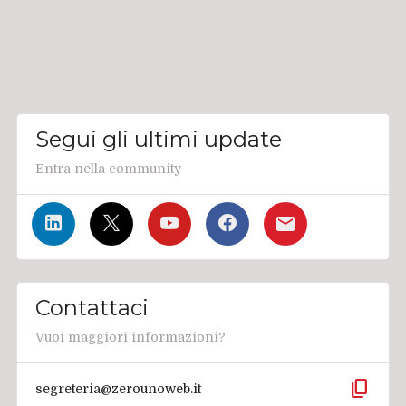
Segui gli ultimi update
Entra nella community
Contattaci
Vuoi maggiori informazioni?
content_copy
segreteria@zerounoweb.it