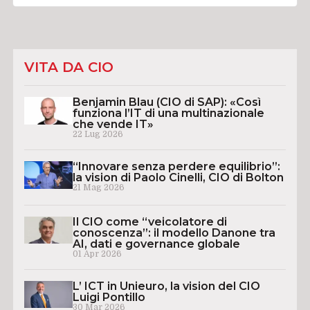
VITA DA CIO
Benjamin Blau (CIO di SAP): «Così
funziona l’IT di una multinazionale
che vende IT»
22 Lug 2026
“Innovare senza perdere equilibrio”:
la vision di Paolo Cinelli, CIO di Bolton
21 Mag 2026
Il CIO come “veicolatore di
conoscenza”: il modello Danone tra
AI, dati e governance globale
01 Apr 2026
L’ ICT in Unieuro, la vision del CIO
Luigi Pontillo
30 Mar 2026