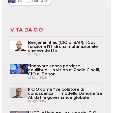
Sviluppo Software
VITA DA CIO
Benjamin Blau (CIO di SAP): «Così
funziona l’IT di una multinazionale
che vende IT»
22 Lug 2026
“Innovare senza perdere
equilibrio”: la vision di Paolo Cinelli,
CIO di Bolton
21 Mag 2026
Il CIO come “veicolatore di
conoscenza”: il modello Danone tra
AI, dati e governance globale
01 Apr 2026
L’ ICT in Unieuro, la vision del CIO