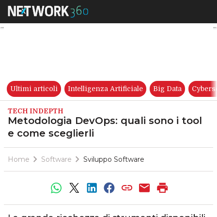
Metodologia DevOps: quali son
Ultimi articoli
Intelligenza Artificiale
Big Data
Cybers
TECH INDEPTH
Metodologia DevOps: quali sono i tool
e come sceglierli
Home
Software
Sviluppo Software