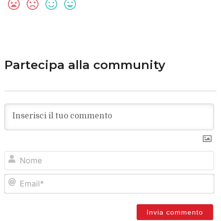
Partecipa alla community
N
Em