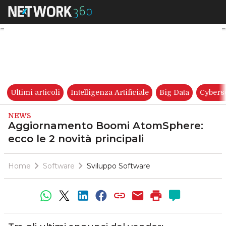
Aggiornamento Boomi AtomSphe
Ultimi articoli
Intelligenza Artificiale
Big Data
Cybers
NEWS
Aggiornamento Boomi AtomSphere:
ecco le 2 novità principali
Home
Software
Sviluppo Software