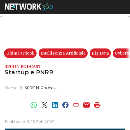
Startup e PNRR
Ultimi articoli
Intelligenza Artificiale
Big Data
Cybers
360ON PODCAST
Startup e PNRR
Home
360ON Podcast
Pubblicato il 25 Feb 2022