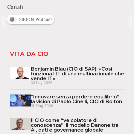
Canali
360ON Podcast
VITA DA CIO
Benjamin Blau (CIO di SAP): «Così
funziona l’IT di una multinazionale che
vende IT»
22 Lug 2026
“Innovare senza perdere equilibrio”:
la vision di Paolo Cinelli, CIO di Bolton
21 Mag 2026
Il CIO come “veicolatore di
conoscenza”: il modello Danone tra
AI, dati e governance globale