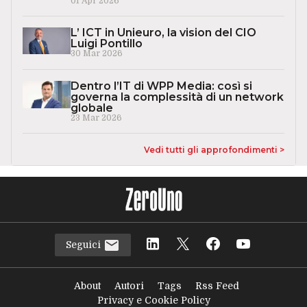
01 Apr 2026
L’ ICT in Unieuro, la vision del CIO
Luigi Pontillo
30 Mar 2026
Dentro l’IT di WPP Media: così si
governa la complessità di un network
globale
23 Mar 2026
Vedi tutti gli approfondimenti >
Seguici
About
Autori
Tags
Rss Feed
Privacy e Cookie Policy