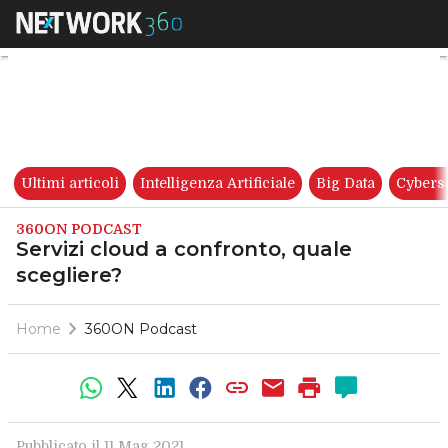
Servizi cloud a confronto, qua
Ultimi articoli
Intelligenza Artificiale
Big Data
Cybers
360ON PODCAST
Servizi cloud a confronto, quale
scegliere?
Home
360ON Podcast
Pubblicato il 11 Mag 2021