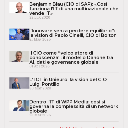
Benjamin Blau (CIO di SAP): «Così
funziona l’IT di una multinazionale che
vende IT»
22 Lug 2026
“Innovare senza perdere equilibrio”:
la vision di Paolo Cinelli, CIO di Bolton
21 Mag 2026
Il CIO come “veicolatore di
conoscenza”: il modello Danone tra
AI, dati e governance globale
01 Apr 2026
L’ ICT in Unieuro, la vision del CIO
Luigi Pontillo
30 Mar 2026
Dentro l’IT di WPP Media: così si
governa la complessità di un network
globale
23 Mar 2026