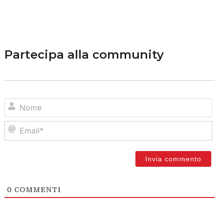
Partecipa alla community
N
Em
0
COMMENTI