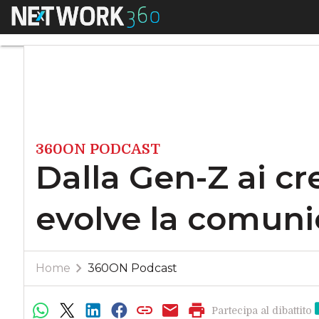
Menu
Dalla Gen-Z ai cre
360ON PODCAST
Dalla Gen-Z ai c
evolve la comuni
Home
360ON Podcast
Partecipa al dibattito