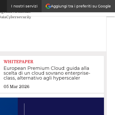
Aggiungi tra i preferiti su Google
I nostri servizi
i articoli
ligenza Artificiale
Data
Cybersecurity
 Center
Internet4Things
DaCIO
Agile4Executive
WHITEPAPER
European Premium Cloud: guida alla
scelta di un cloud sovrano enterprise-
class, alternativo agli hyperscaler
05 Mar 2026