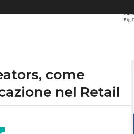
ators, come evolve la comunicazione nel Retail
Ultim
Intel
Big 
Data
Vita
reators, come
cazione nel Retail