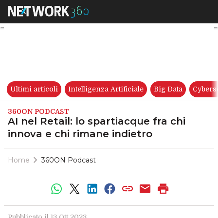
AI nel Retail: lo spartiacque f
Ultimi articoli
Intelligenza Artificiale
Big Data
Cybers
360ON PODCAST
AI nel Retail: lo spartiacque fra chi
innova e chi rimane indietro
Home
360ON Podcast
Pubblicato il 13 Ott 2023