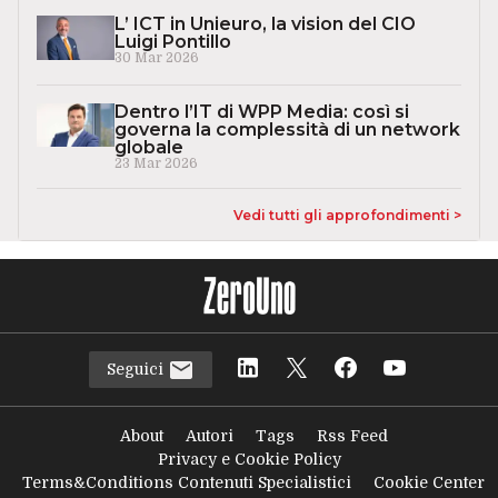
L’ ICT in Unieuro, la vision del CIO
Luigi Pontillo
30 Mar 2026
Dentro l’IT di WPP Media: così si
governa la complessità di un network
globale
23 Mar 2026
Vedi tutti gli approfondimenti >
Seguici
About
Autori
Tags
Rss Feed
Privacy e Cookie Policy
Terms&Conditions Contenuti Specialistici
Cookie Center