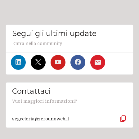
Segui gli ultimi update
Entra nella community
Contattaci
Vuoi maggiori informazioni?
content_copy
segreteria@zerounoweb.it