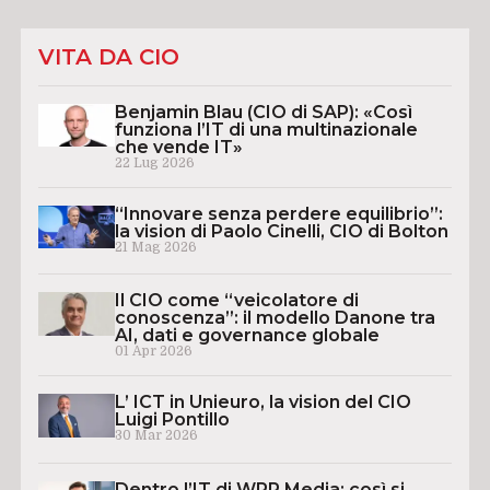
VITA DA CIO
Benjamin Blau (CIO di SAP): «Così
funziona l’IT di una multinazionale
che vende IT»
22 Lug 2026
“Innovare senza perdere equilibrio”:
la vision di Paolo Cinelli, CIO di Bolton
21 Mag 2026
Il CIO come “veicolatore di
conoscenza”: il modello Danone tra
AI, dati e governance globale
01 Apr 2026
L’ ICT in Unieuro, la vision del CIO
Luigi Pontillo
30 Mar 2026
Dentro l’IT di WPP Media: così si