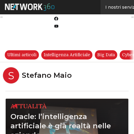
Linkedin
I nostri servi
Twitter
Facebook
Youtube-
play
Ultimi articoli
Intelligenza Artificiale
Big Data
Cyber
S
Stefano Maio
ATTUALITÀ
Oracle: l’intelligenza
artificiale è già realtà nelle