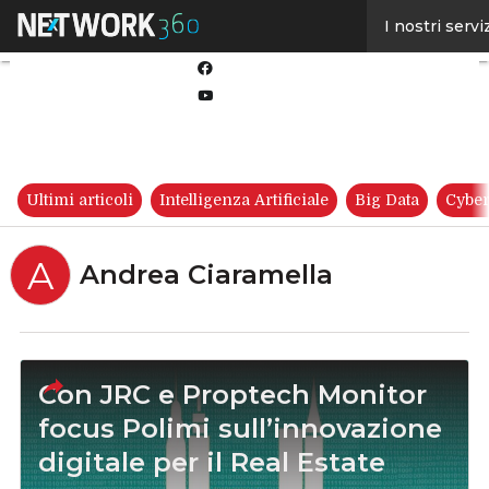
Linkedin
I nostri servi
Twitter
Facebook
Youtube-
play
Ultimi articoli
Intelligenza Artificiale
Big Data
Cyber
A
Andrea Ciaramella
Con JRC e Proptech Monitor
focus Polimi sull’innovazione
digitale per il Real Estate