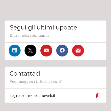
Segui gli ultimi update
Entra nella community
Contattaci
Vuoi maggiori informazioni?
content_copy
segreteria@zerounoweb.it