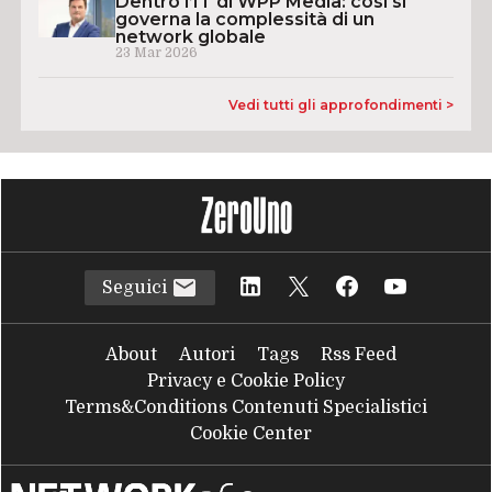
Dentro l’IT di WPP Media: così si
governa la complessità di un
network globale
23 Mar 2026
Vedi tutti gli approfondimenti >
Seguici
About
Autori
Tags
Rss Feed
Privacy e Cookie Policy
Terms&Conditions Contenuti Specialistici
Cookie Center