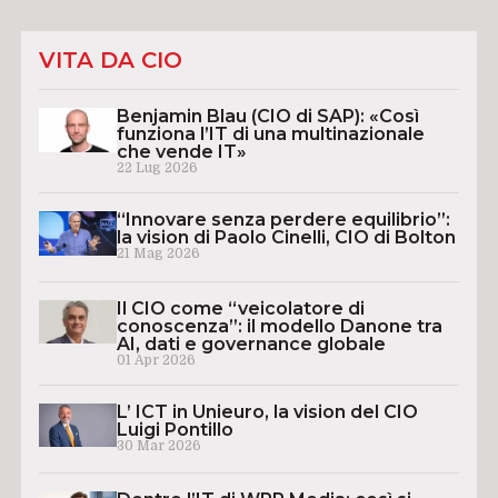
VITA DA CIO
Benjamin Blau (CIO di SAP): «Così
funziona l’IT di una multinazionale
che vende IT»
22 Lug 2026
“Innovare senza perdere equilibrio”:
la vision di Paolo Cinelli, CIO di Bolton
21 Mag 2026
Il CIO come “veicolatore di
conoscenza”: il modello Danone tra
AI, dati e governance globale
01 Apr 2026
L’ ICT in Unieuro, la vision del CIO
Luigi Pontillo
30 Mar 2026