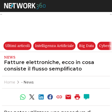
Fatture elettroniche, ecco in c
Ultimi articoli
Intelligenza Artificiale
Big Data
Cybers
NEWS
Fatture elettroniche, ecco in cosa
consiste il flusso semplificato
Home
- News