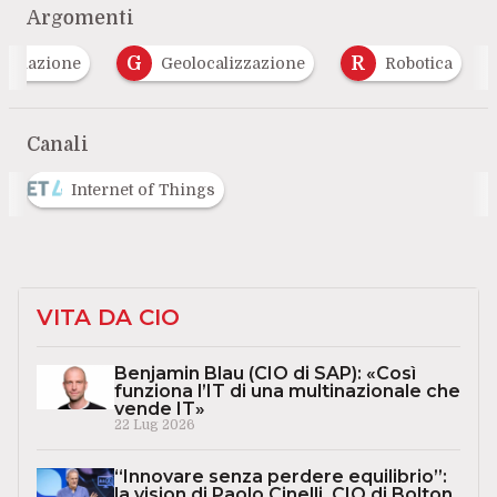
Argomenti
G
R
tomazione
Geolocalizzazione
Robotica
Canali
Internet of Things
VITA DA CIO
Benjamin Blau (CIO di SAP): «Così
funziona l’IT di una multinazionale che
vende IT»
22 Lug 2026
“Innovare senza perdere equilibrio”:
la vision di Paolo Cinelli, CIO di Bolton