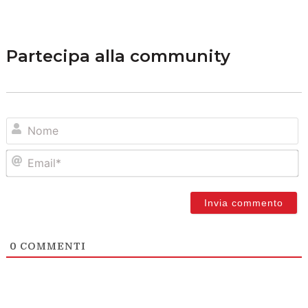
Partecipa alla community
N
Em
0
COMMENTI