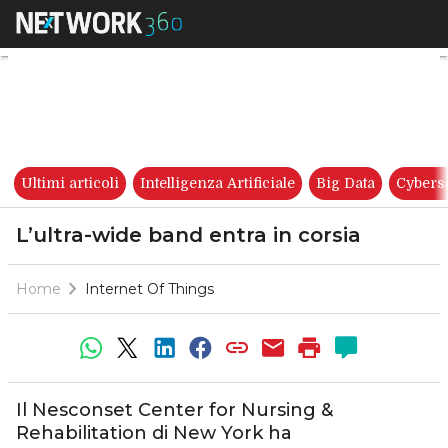
L’ultra-wide band entra in cor
Ultimi articoli
Intelligenza Artificiale
Big Data
Cybers
L’ultra-wide band entra in corsia
Home
Internet Of Things
Il Nesconset Center for Nursing &
Rehabilitation di New York ha