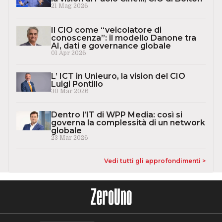
21 Mag 2026
Il CIO come “veicolatore di
conoscenza”: il modello Danone tra
AI, dati e governance globale
01 Apr 2026
L’ ICT in Unieuro, la vision del CIO
Luigi Pontillo
30 Mar 2026
Dentro l’IT di WPP Media: così si
governa la complessità di un network
globale
23 Mar 2026
Vedi tutti gli approfondimenti >