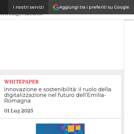
Aggiungi tra i preferiti su Google
I nostri servizi
ciale
Big Data
net4Things
VitaDaCIO
WHITEPAPER
Innovazione e sostenibilità: il ruolo della
digitalizzazione nel futuro dell’Emilia-
Romagna
01 Lug 2025