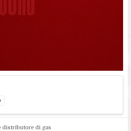
A
A
Analytics
i
 distributore di gas