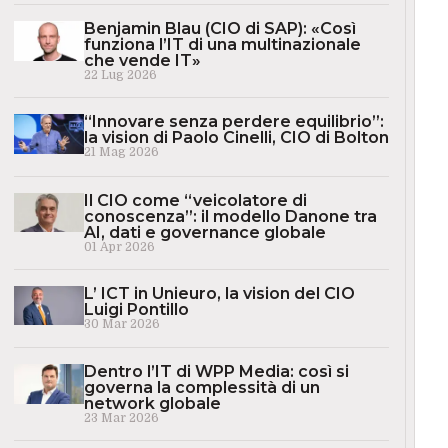
Benjamin Blau (CIO di SAP): «Così
funziona l’IT di una multinazionale
che vende IT»
22 Lug 2026
“Innovare senza perdere equilibrio”:
la vision di Paolo Cinelli, CIO di Bolton
21 Mag 2026
Il CIO come “veicolatore di
conoscenza”: il modello Danone tra
AI, dati e governance globale
01 Apr 2026
L’ ICT in Unieuro, la vision del CIO
Luigi Pontillo
30 Mar 2026
Dentro l’IT di WPP Media: così si
governa la complessità di un
network globale
23 Mar 2026