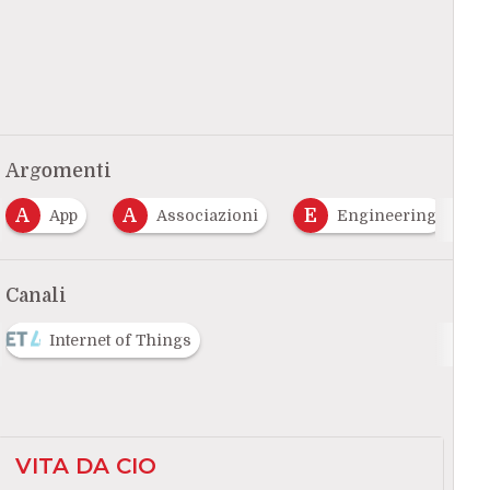
Argomenti
A
E
E
App
Associazioni
Engineering
Ev
Canali
Internet of Things
VITA DA CIO