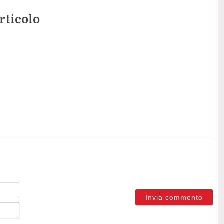
rticolo
Nome
Email*