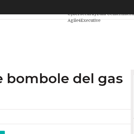
 bombole del gas con i tag
Ultimi articoli
Intelligenza Artifi
Cybersecurity
Data Center
Inter
Agile4Executive
le bombole del gas