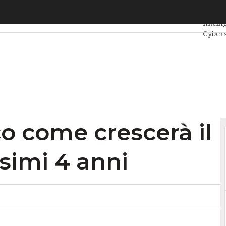
ome crescerà il mercato nei prossimi 4 anni
Ultimi 
Intelli
Cybers
Intern
Agile4
 come crescerà il
simi 4 anni