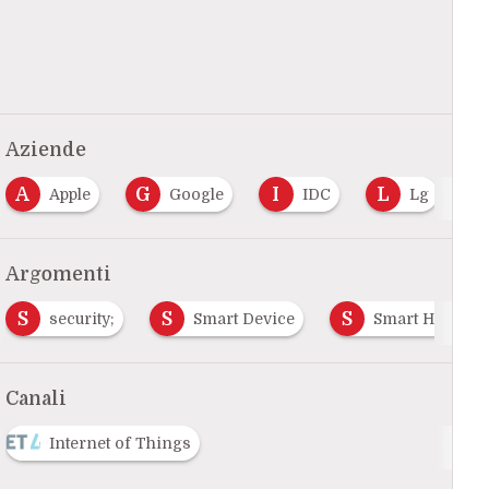
Aziende
A
G
I
L
Apple
Google
IDC
Lg
Argomenti
S
S
S
curity;
Smart Device
Smart Home
S
Canali
Internet of Things