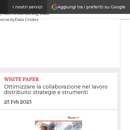
Aggiungi tra i preferiti su Google
I nostri servizi
articoli
genza Artificiale
Big Data
ecurity
Data Center
et4Things
VitaDaCIO
Executive
WHITE PAPER
Ottimizzare la collaborazione nel lavoro
distribuito: strategie e strumenti
25 Feb 2025