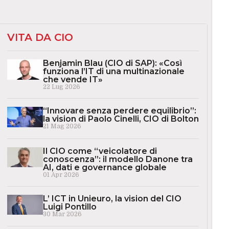
VITA DA CIO
Benjamin Blau (CIO di SAP): «Così
funziona l’IT di una multinazionale
che vende IT»
22 Lug 2026
“Innovare senza perdere equilibrio”:
la vision di Paolo Cinelli, CIO di Bolton
21 Mag 2026
Il CIO come “veicolatore di
conoscenza”: il modello Danone tra
AI, dati e governance globale
01 Apr 2026
L’ ICT in Unieuro, la vision del CIO
Luigi Pontillo
30 Mar 2026