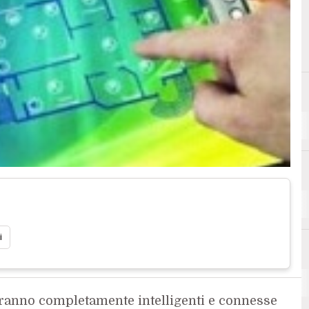
A
Amazon
M
S
mobile
se
i
saranno completamente intelligenti e connesse