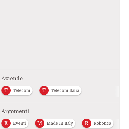
Aziende
T
T
Telecom
Telecom Italia
Argomenti
E
M
R
T
Eventi
Made In Italy
Robotica