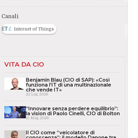
Canali
Internet of Things
VITA DA CIO
Benjamin Blau (CIO di SAP): «Così
funziona l’IT di una multinazionale
che vende IT»
22 Lug 2026
“Innovare senza perdere equilibrio”:
la vision di Paolo Cinelli, CIO di Bolton
21 Mag 2026
Il CIO come “veicolatore di
conoscenza”: il modello Danone tra