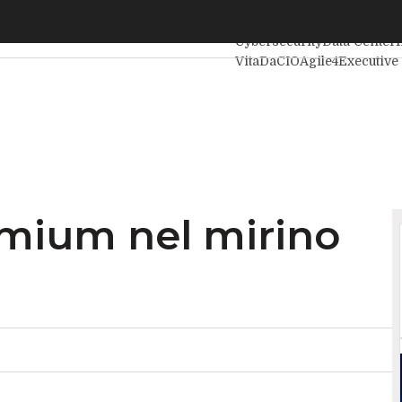
um nel mirino del regolatore
Ultimi articoli
Intelligenza 
Cybersecurity
Data Center
VitaDaCIO
Agile4Executive
mium nel mirino