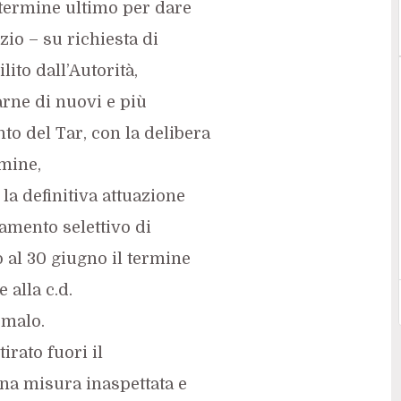
 termine ultimo per dare
zio – su richiesta di
ito dall’Autorità,
arne di nuovi e più
to del Tar, con la delibera
rmine,
la definitiva attuazione
amento selettivo di
o al 30 giugno il termine
 alla c.d.
omalo.
irato fuori il
una misura inaspettata e