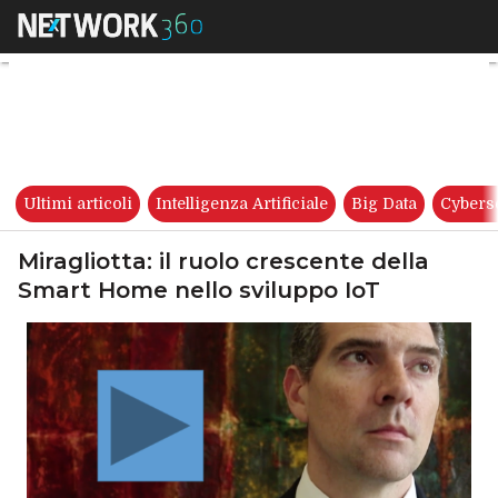
Miragliotta: il ruolo crescent
Ultimi articoli
Intelligenza Artificiale
Big Data
Cybers
Miragliotta: il ruolo crescente della
Smart Home nello sviluppo IoT