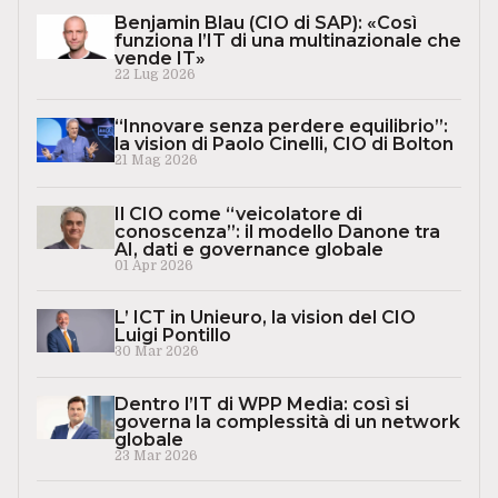
Benjamin Blau (CIO di SAP): «Così
funziona l’IT di una multinazionale che
vende IT»
22 Lug 2026
“Innovare senza perdere equilibrio”:
la vision di Paolo Cinelli, CIO di Bolton
21 Mag 2026
Il CIO come “veicolatore di
conoscenza”: il modello Danone tra
AI, dati e governance globale
01 Apr 2026
L’ ICT in Unieuro, la vision del CIO
Luigi Pontillo
30 Mar 2026
Dentro l’IT di WPP Media: così si
governa la complessità di un network
globale
23 Mar 2026