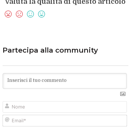
Valuta la qualità di questo articolo
Partecipa alla community
N
Em