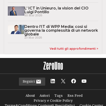
L’ ICT in Unieuro, la vision del CIO
Luigi Pontillo
30 Mar 2026
Dentro l’IT di WPP Media: così si
governa la complessità di un network
globale
23 Mar 2026
Vedi tutti gli approfondimenti >
Seguici
About
Autori
Tags
Rss Feed
Privacy e Cookie Policy
Terms&Conditions Contenuti Specialistici
Cookie Center