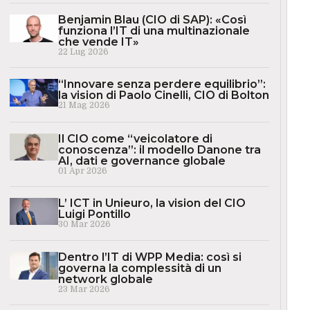
Benjamin Blau (CIO di SAP): «Così
funziona l’IT di una multinazionale
che vende IT»
22 Lug 2026
“Innovare senza perdere equilibrio”:
la vision di Paolo Cinelli, CIO di Bolton
21 Mag 2026
Il CIO come “veicolatore di
conoscenza”: il modello Danone tra
AI, dati e governance globale
01 Apr 2026
L’ ICT in Unieuro, la vision del CIO
Luigi Pontillo
30 Mar 2026
Dentro l’IT di WPP Media: così si
governa la complessità di un
network globale
23 Mar 2026