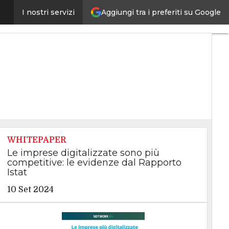
Aggiungi tra i preferiti su Google
mi e dei parametri ambientali
I nostri servizi
Ultimi
articoli
Intelligenza
Artificiale
Big
Data
Cybersecurity
Data
Center
Internet4Things
VitaDaCIO
Agile4Executive
WHITEPAPER
Le imprese digitalizzate sono più
competitive: le evidenze dal Rapporto
Istat
10 Set 2024