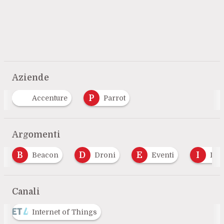
Aziende
P
Accenture
Parrot
Argomenti
D
E
I
Beacon
Droni
Eventi
Internet
Canali
Internet of Things