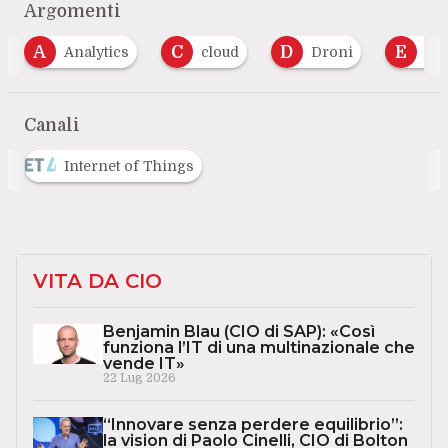
Argomenti
C
D
E
G
cloud
Droni
Eventi
Geolo
Canali
Internet of Things
VITA DA CIO
Benjamin Blau (CIO di SAP): «Così
funziona l’IT di una multinazionale che
vende IT»
22 Lug 2026
“Innovare senza perdere equilibrio”:
la vision di Paolo Cinelli, CIO di Bolton