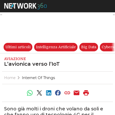
L’avionica verso l’IoT
Ultimi articoli
Intelligenza Artificiale
Big Data
Cybers
AVIAZIONE
L’avionica verso l’IoT
Home
Internet Of Things
Sono già molti i droni che volano da soli e
che fanno uso di tecnologie 4G per il