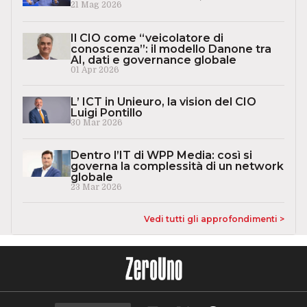
21 Mag 2026
Il CIO come “veicolatore di
conoscenza”: il modello Danone tra
AI, dati e governance globale
01 Apr 2026
L’ ICT in Unieuro, la vision del CIO
Luigi Pontillo
30 Mar 2026
Dentro l’IT di WPP Media: così si
governa la complessità di un network
globale
23 Mar 2026
Vedi tutti gli approfondimenti >