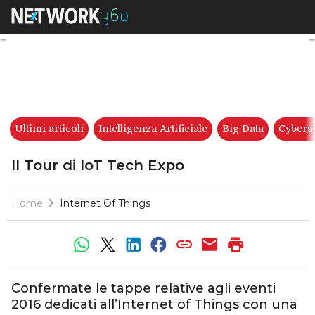
Il Tour di IoT Tech Expo
Ultimi articoli
Intelligenza Artificiale
Big Data
Cybers
Il Tour di IoT Tech Expo
Home
Internet Of Things
Confermate le tappe relative agli eventi
2016 dedicati all’Internet of Things con una