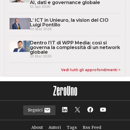
AI, dati e governance globale
01 Apr 2026
L’ ICT in Unieuro, la vision del CIO
Luigi Pontillo
30 Mar 2026
Dentro l’IT di WPP Media: così si
governa la complessità di un network
globale
23 Mar 2026
Vedi tutti gli approfondimenti >
Seguici
About
Autori
Tags
Rss Feed