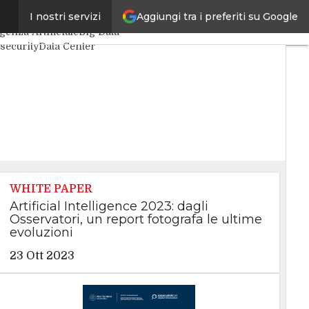
Aggiungi tra i preferiti su Google
I nostri servizi
 articoli
igenza Artificiale
Big Data
security
Data Center
net4Things
VitaDaCIO
4Executive
WHITE PAPER
Artificial Intelligence 2023: dagli
Osservatori, un report fotografa le ultime
evoluzioni
23 Ott 2023