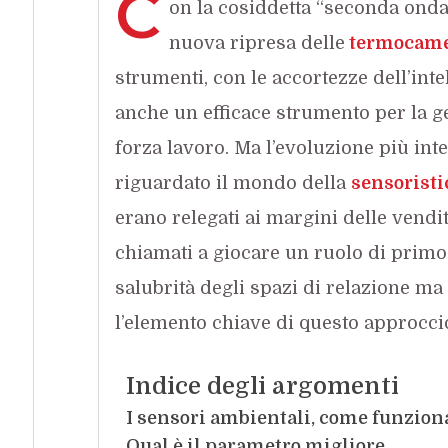
C
on la cosiddetta “seconda onda
nuova ripresa delle
termocam
strumenti, con le accortezze dell’int
anche un efficace strumento per la ges
forza lavoro. Ma l’evoluzione più int
riguardato il mondo della
sensoristi
erano relegati ai margini delle vendi
chiamati a giocare un ruolo di primo 
salubrità degli spazi di relazione ma 
l’elemento chiave di questo approccio 
Indice degli argomenti
I sensori ambientali, come funzio
Qual è il parametro migliore