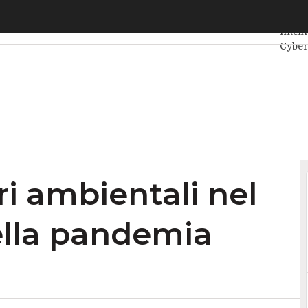
ri ambientali nel contenimento della pandemia
Ultimi
Intell
Cyber
Inter
Agile
ri ambientali nel
lla pandemia