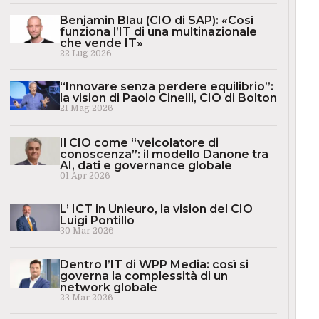
Benjamin Blau (CIO di SAP): «Così
funziona l’IT di una multinazionale
che vende IT»
22 Lug 2026
“Innovare senza perdere equilibrio”:
la vision di Paolo Cinelli, CIO di Bolton
21 Mag 2026
Il CIO come “veicolatore di
conoscenza”: il modello Danone tra
AI, dati e governance globale
01 Apr 2026
L’ ICT in Unieuro, la vision del CIO
Luigi Pontillo
30 Mar 2026
Dentro l’IT di WPP Media: così si
governa la complessità di un
network globale
23 Mar 2026