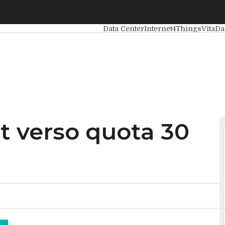
verso quota 30 miliardi
Ultimi articoli
Intelligenza Artificia
Data Center
Internet4Things
VitaD
t verso quota 30