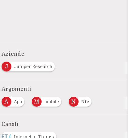
Aziende
J
Juniper Research
Argomenti
A
M
N
App
mobile
Nfc
Canali
Internet of Things