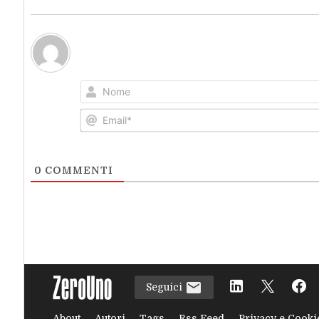
0
COMMENTI
Seguici
About
Autori
Tags
Rss Feed
Privacy e Cooki