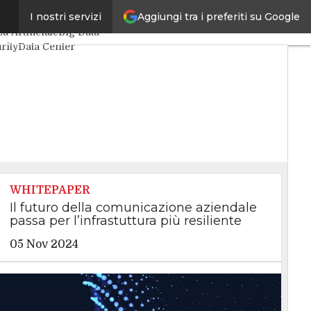
Aggiungi tra i preferiti su Google
I nostri servizi
icoli
za Artificiale
Big Data
rity
Data Center
Things
VitaDaCIO
cutive
WHITEPAPER
Il futuro della comunicazione aziendale
passa per l’infrastuttura più resiliente
05 Nov 2024