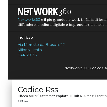
Nextwork360
è il più grande network in Italia di tes
diffondere la cultura digitale e imprenditoriale nelle
Indirizzo
Via Moretto da Brescia, 22
Milano - Italia
CAP 20133
Nextwork360 - Codice fi
Codice Rss
Clicca sul pulsante per copiare il link RSS negli appunt
RSS link