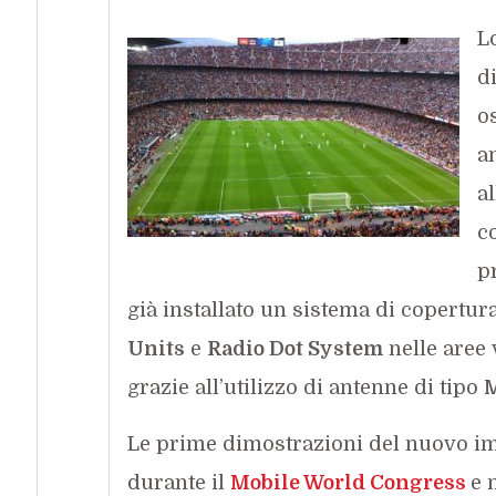
L
d
o
a
a
c
p
già installato un sistema di copertur
Units
e
Radio Dot System
nelle aree 
grazie all’utilizzo di antenne di tipo
Le prime dimostrazioni del nuovo imp
durante il
Mobile World Congress
e 