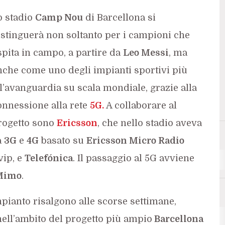
o stadio
Camp Nou
di Barcellona si
istinguerà non soltanto per i campioni che
spita in campo, a partire da
Leo Messi
, ma
nche come uno degli impianti sportivi più
ll’avanguardia su scala mondiale, grazie alla
onnessione alla rete
5G
.
A collaborare al
rogetto sono
Ericsson
, che nello stadio aveva
a
3G
e
4G
basato su
Ericsson Micro Radio
vip, e
Telefónica
. Il passaggio al 5G avviene
Mimo
.
ianto risalgono alle scorse settimane,
5G
nell’ambito del progetto più ampio
Barcellona