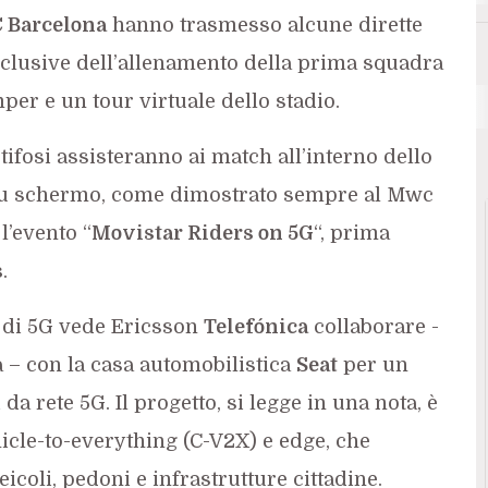
 Barcelona
hanno trasmesso alcune dirette
sclusive dell’allenamento della prima squadra
per e un tour virtuale dello stadio.
 tifosi assisteranno ai match all’interno dello
 su schermo, come dimostrato sempre al Mwc
l’evento “
Movistar Riders on 5G
“, prima
s
.
 di 5G vede Ericsson
Telefónica
collaborare -
 – con la casa automobilistica
Seat
per un
 da rete 5G. Il progetto, si legge in una nota, è
hicle-to-everything (C-V2X) e edge, che
eicoli, pedoni e infrastrutture cittadine.