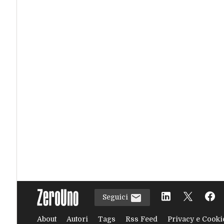
Seguici
About
Autori
Tags
Rss Feed
Privacy e Cooki