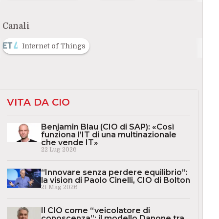
Canali
Internet of Things
VITA DA CIO
Benjamin Blau (CIO di SAP): «Così
funziona l’IT di una multinazionale
che vende IT»
22 Lug 2026
“Innovare senza perdere equilibrio”:
la vision di Paolo Cinelli, CIO di Bolton
21 Mag 2026
Il CIO come “veicolatore di
conoscenza”: il modello Danone tra