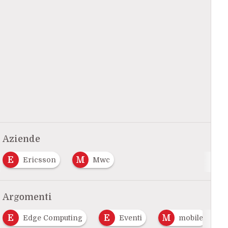
Aziende
E
M
Ericsson
Mwc
Argomenti
E
E
M
Edge Computing
Eventi
mobile