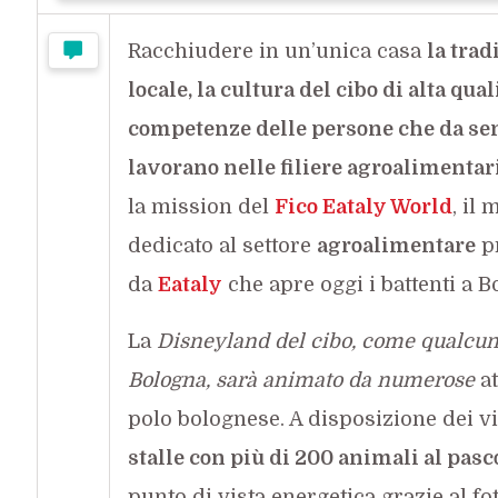
Racchiudere in un’unica casa
la trad
locale, la cultura del cibo di alta quali
competenze delle persone che da s
lavorano nelle filiere agroalimentar
la mission del
Fico Eataly World
, il
dedicato al settore
agroalimentare
pr
da
Eataly
che apre oggi i battenti a B
La
Disneyland del cibo, come qualcuno
Bologna, sarà animato da numerose
at
polo bolognese. A disposizione dei vis
stalle con più di 200 animali al pasc
punto di vista energetica grazie al f