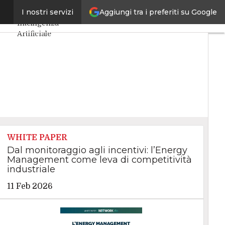
Aggiungi tra i preferiti su Google
iana
I nostri servizi
Ultimi articoli
Intelligenza
Artificiale
Big Data
Cybersecurity
Data Center
Internet4Things
VitaDaCIO
Agile4Executive
WHITE PAPER
Dal monitoraggio agli incentivi: l’Energy
Management come leva di competitività
industriale
11 Feb 2026