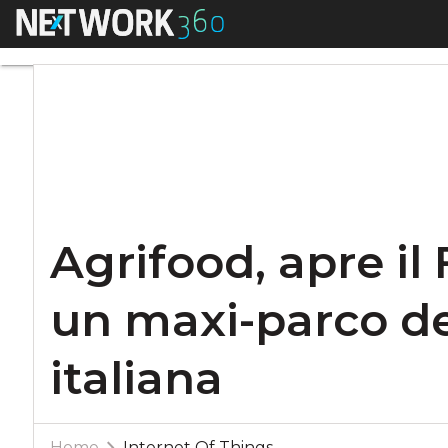
Menu
Agrifood, apre il F
Agrifood, apre il
un maxi-parco de
italiana
Home
Internet Of Things