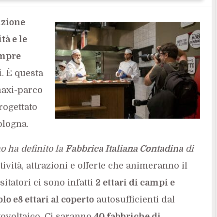
izione
tà e le
empre
i
. È questa
 maxi-parco
ogettato
ologna.
 ha definito la
Fabbrica Italiana Contadina
di
tività, attrazioni e offerte che animeranno il
itatori ci sono infatti
2 ettari di campi e
olo e
8 ettari al coperto
autosufficienti dal
otovoltaico. Ci saranno
40 fabbriche di