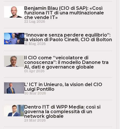
Benjamin Blau (CIO di SAP): «Così
funziona l’IT di una multinazionale
che vende IT»
22 Lug 2026
“Innovare senza perdere equilibrio”:
la vision di Paolo Cinelli, CIO di Bolton
21 Mag 2026
Il CIO come “veicolatore di
conoscenza”: il modello Danone tra
AI, dati e governance globale
01 Apr 2026
L’ ICT in Unieuro, la vision del CIO
Luigi Pontillo
30 Mar 2026
Dentro l’IT di WPP Media: così si
governa la complessità di un
network globale
23 Mar 2026