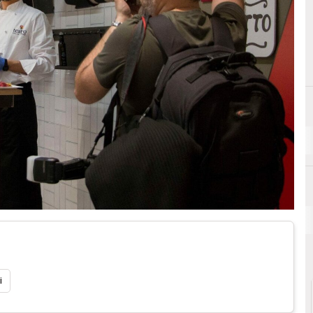
A
A
Agricoltura 4.0
Agri
i