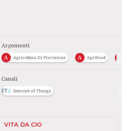
Argomenti
A
M
coltura Di Precisione
Agrifood
Made In Italy
Canali
Internet of Things
VITA DA CIO