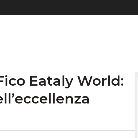
ico Eataly World: un maxi-parco dell’eccellenza ital
 Fico Eataly World:
ll’eccellenza