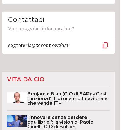
Contattaci
Vuoi maggiori informazioni?
content_copy
segreteria@zerounoweb.it
VITA DA CIO
Benjamin Blau (CIO di SAP): «Così
funziona l’IT di una multinazionale
che vende IT»
“Innovare senza perdere
equilibrio”: la vision di Paolo
Cinelli, CIO di Bolton