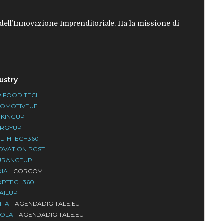
e dell’Innovazione Imprenditoriale. Ha la missione di
ustry
IFOOD.TECH
TOMOTIVEUP
NKINGUP
ERGYUP
LTHTECH360
OVATION POST
URANCEUP
DIA
CORCOM
OPTECH360
AILUP
ITÀ
AGENDADIGITALE.EU
UOLA
AGENDADIGITALE.EU