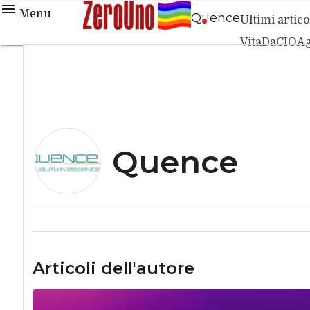
Menu
Quence
Ultimi artico
VitaDaCIO
Ag
Quence
Articoli dell'autore