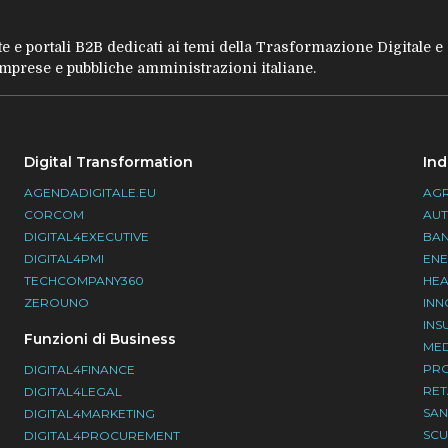
tate e portali B2B dedicati ai temi della Trasformazione Digitale 
 imprese e pubbliche amministrazioni italiane.
Digital Transformation
Ind
AGENDADIGITALE.EU
AGR
CORCOM
AU
DIGITAL4EXECUTIVE
BA
DIGITAL4PMI
EN
TECHCOMPANY360
HEA
ZEROUNO
INN
INS
Funzioni di Business
ME
PR
DIGITAL4FINANCE
RET
DIGITAL4LEGAL
SAN
DIGITAL4MARKETING
SC
DIGITAL4PROCUREMENT