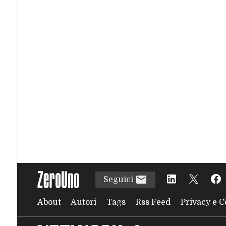
Seguici
About
Autori
Tags
Rss Feed
Privacy e C