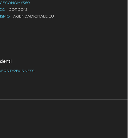
ACECONOMY360
LCO
CORCOM
RISMO
AGENDADIGITALE.EU
denti
VERSITY2BUSINESS