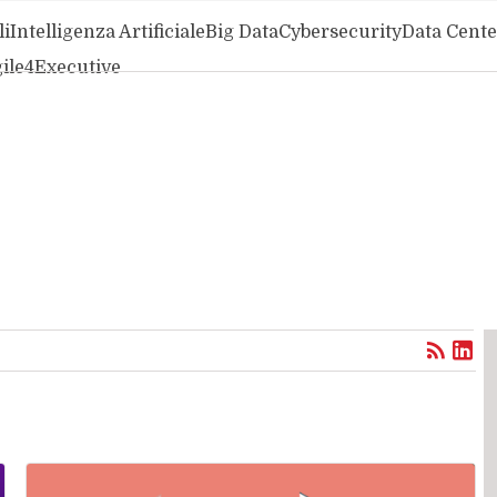
li
Intelligenza Artificiale
Big Data
Cybersecurity
Data Cente
ile4Executive