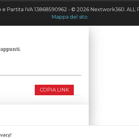
le e Partita IVA 13868590962 - © 2026 Nextwork360. A
Mappa del sito
 appunti.
COPIA LINK
 appunti.
ivacy!