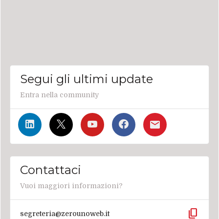
Segui gli ultimi update
Entra nella community
Contattaci
Vuoi maggiori informazioni?
content_copy
segreteria@zerounoweb.it