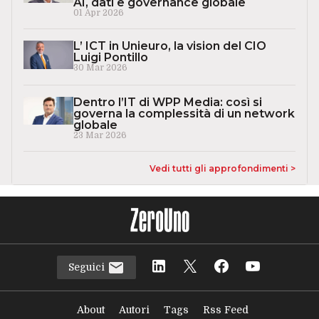
AI, dati e governance globale
01 Apr 2026
L’ ICT in Unieuro, la vision del CIO
Luigi Pontillo
30 Mar 2026
Dentro l’IT di WPP Media: così si
governa la complessità di un network
globale
23 Mar 2026
Vedi tutti gli approfondimenti >
Seguici
About
Autori
Tags
Rss Feed