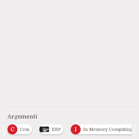
Argomenti
I
ERP
In Memory Computing
Intelli