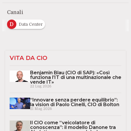
Canali
D
Data Center
VITA DA CIO
Benjamin Blau (CIO di SAP): «Così
funziona l’IT di una multinazionale che
vende IT»
22 Lug 2026
“Innovare senza perdere equilibrio”:
la vision di Paolo Cinelli, CIO di Bolton
21 Mag 2026
Il CIO come “veicolatore di
conoscenza”: il modello Danone tra