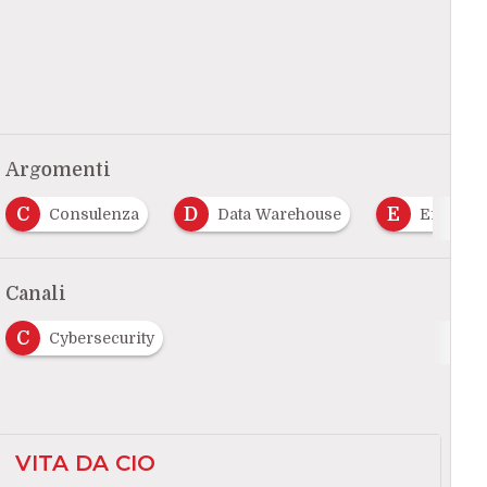
Argomenti
C
D
E
Consulenza
Data Warehouse
Efficien
Canali
C
Cybersecurity
VITA DA CIO