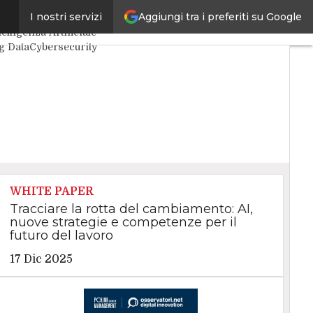
Aggiungi tra i preferiti su Google
I nostri servizi
timi articoli
telligenza Artificiale
g Data
Cybersecurity
ta Center
ternet4Things
VitaDaCIO
ile4Executive
WHITE PAPER
Tracciare la rotta del cambiamento: AI,
nuove strategie e competenze per il
futuro del lavoro
17 Dic 2025