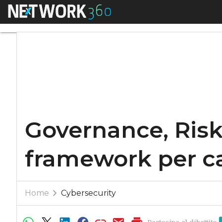
Menu
Governance, Risk e
Governance, Risk
framework per cal
Home
Cybersecurity