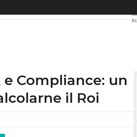
 Compliance: un framework per calcolarne il Roi
Ul
In
Bi
Da
In
Ag
 e Compliance: un
colarne il Roi