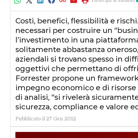
Partecipa al dibattito
Costi, benefici, flessibilità e risc
necessari per costruire un “busin
l’investimento in una piattaform
solitamente abbastanza oneroso, a
aziendali si trovano spesso in dif
oggettivi che permettano di offr
Forrester propone un framework 
impegno economico e di risorse i
di analisi, “si rivelerà sicurame
sicurezza, compliance e valore 
Pubblicato il 27 Gen 2012