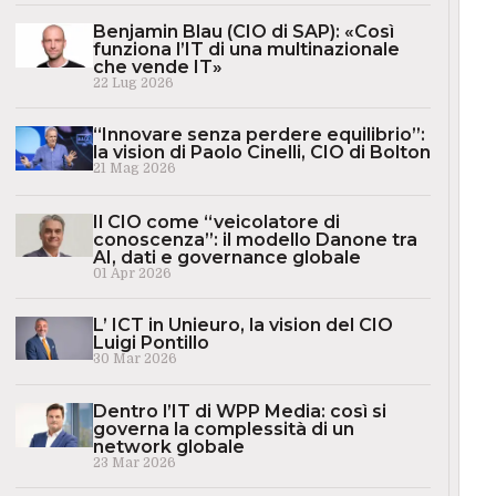
Benjamin Blau (CIO di SAP): «Così
funziona l’IT di una multinazionale
che vende IT»
22 Lug 2026
“Innovare senza perdere equilibrio”:
la vision di Paolo Cinelli, CIO di Bolton
21 Mag 2026
Il CIO come “veicolatore di
conoscenza”: il modello Danone tra
AI, dati e governance globale
01 Apr 2026
L’ ICT in Unieuro, la vision del CIO
Luigi Pontillo
30 Mar 2026
Dentro l’IT di WPP Media: così si
governa la complessità di un
network globale
23 Mar 2026