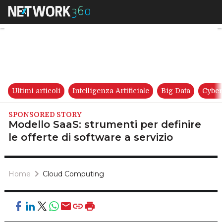
Modello SaaS: strumenti per de
Ultimi articoli
Intelligenza Artificiale
Big Data
Cyber
SPONSORED STORY
Modello SaaS: strumenti per definire
le offerte di software a servizio
Home
Cloud Computing