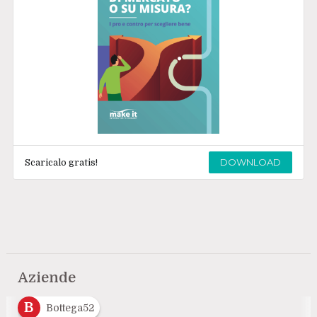
DOWNLOAD
Scaricalo gratis!
Aziende
B
Bottega52