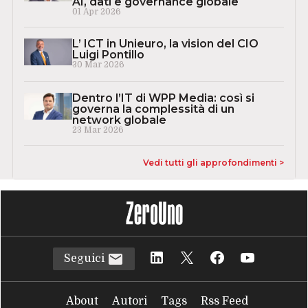
AI, dati e governance globale
01 Apr 2026
L’ ICT in Unieuro, la vision del CIO
Luigi Pontillo
30 Mar 2026
Dentro l’IT di WPP Media: così si
governa la complessità di un
network globale
23 Mar 2026
Vedi tutti gli approfondimenti >
Seguici
About
Autori
Tags
Rss Feed