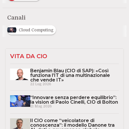
Canali
Cloud Computing
VITA DA CIO
Benjamin Blau (CIO di SAP): «Così
funziona l’IT di una multinazionale
che vende IT»
22 Lug 2026
“Innovare senza perdere equilibrio”:
la vision di Paolo Cinelli, CIO di Bolton
21 Mag 2026
Il CIO come “veicolatore di
conoscenza”: il modello Danone tra