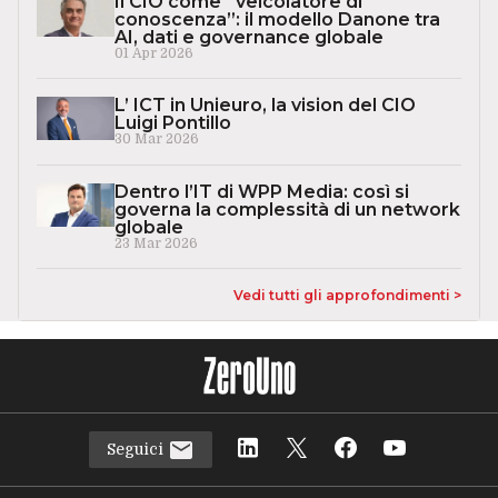
Il CIO come “veicolatore di
conoscenza”: il modello Danone tra
AI, dati e governance globale
01 Apr 2026
L’ ICT in Unieuro, la vision del CIO
Luigi Pontillo
30 Mar 2026
Dentro l’IT di WPP Media: così si
governa la complessità di un network
globale
23 Mar 2026
Vedi tutti gli approfondimenti >
Seguici