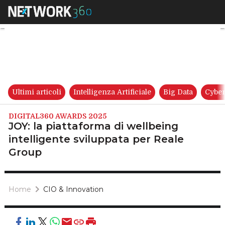
JOY: la piattaforma di wellbe
Ultimi articoli
Intelligenza Artificiale
Big Data
Cyber
DIGITAL360 AWARDS 2025
JOY: la piattaforma di wellbeing
intelligente sviluppata per Reale
Group
Home
CIO & Innovation