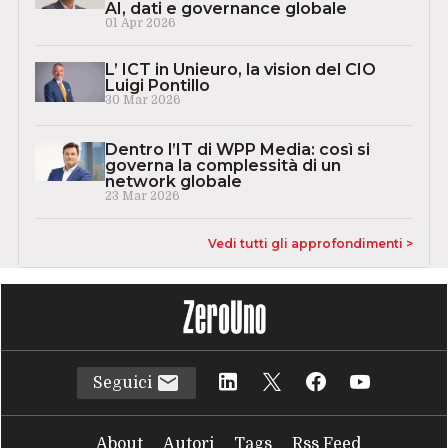
AI, dati e governance globale
01 Apr 2026
L’ ICT in Unieuro, la vision del CIO
Luigi Pontillo
30 Mar 2026
Dentro l’IT di WPP Media: così si
governa la complessità di un
network globale
23 Mar 2026
Vedi tutti gli approfondimenti >
Seguici
About
Autori
Tags
Rss Feed