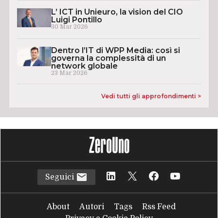
L’ ICT in Unieuro, la vision del CIO
Luigi Pontillo
30 Mar 2026
Dentro l’IT di WPP Media: così si
governa la complessità di un
network globale
23 Mar 2026
Vedi tutti gli approfondimenti >
Seguici
About
Autori
Tags
Rss Feed