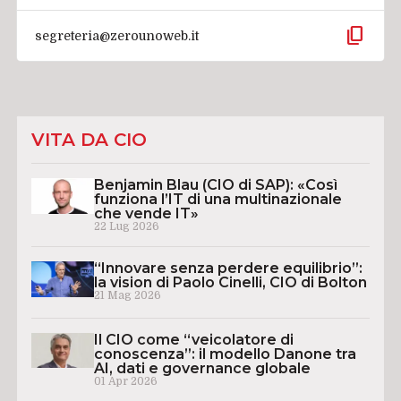
content_copy
segreteria@zerounoweb.it
VITA DA CIO
Benjamin Blau (CIO di SAP): «Così
funziona l’IT di una multinazionale
che vende IT»
22 Lug 2026
“Innovare senza perdere equilibrio”:
la vision di Paolo Cinelli, CIO di Bolton
21 Mag 2026
Il CIO come “veicolatore di
conoscenza”: il modello Danone tra
AI, dati e governance globale
01 Apr 2026