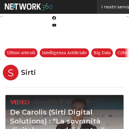
Linkedin
I nostri servi
Twitter
Facebook
Youtube-
play
Ultimi articoli
Intelligenza Artificiale
Big Data
Cyber
S
Sirti
VIDEO
De Carolis (Sirti Digital
Solutions) : “La sovranità