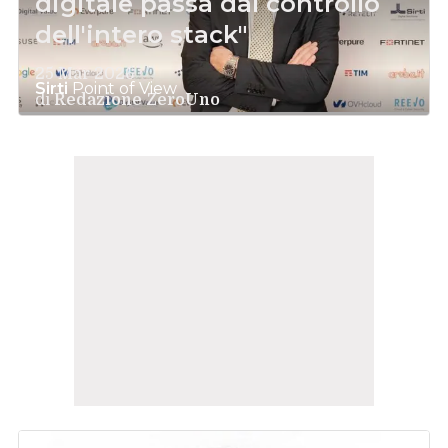
digitale passa dal controllo
dell'intero stack"
25 Mar 2026
Sirti
Point of View
di
Redazione ZeroUno