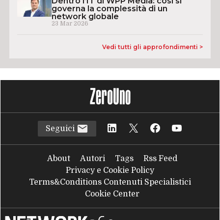
Dentro l’IT di WPP Media: così si
governa la complessità di un
network globale
23 Mar 2026
Vedi tutti gli approfondimenti >
Seguici
About
Autori
Tags
Rss Feed
Privacy e Cookie Policy
Terms&Conditions Contenuti Specialistici
Cookie Center