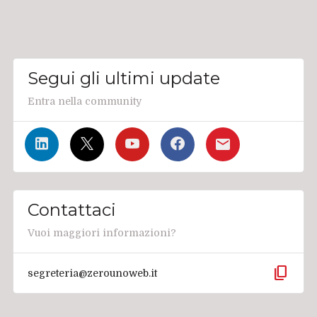
Segui gli ultimi update
Entra nella community
Contattaci
Vuoi maggiori informazioni?
content_copy
segreteria@zerounoweb.it