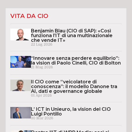
VITA DA CIO
Benjamin Blau (CIO di SAP): «Così
funziona l’IT di una multinazionale
che vende IT»
22 Lug 2026
“Innovare senza perdere equilibrio”:
la vision di Paolo Cinelli, CIO di Bolton
21 Mag 2026
Il CIO come “veicolatore di
conoscenza”: il modello Danone tra
AI, dati e governance globale
01 Apr 2026
L’ ICT in Unieuro, la vision del CIO
Luigi Pontillo
30 Mar 2026