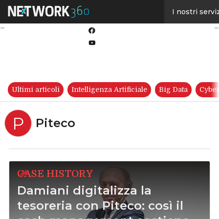
Linkedin
I nostri servi
Twitter
Facebook
Youtube-
play
Ultimi articoli
Intelligenza Artificiale
Big Data
Cyber
P
Piteco
CASE HISTORY
Damiani digitalizza la
tesoreria con Piteco: così il