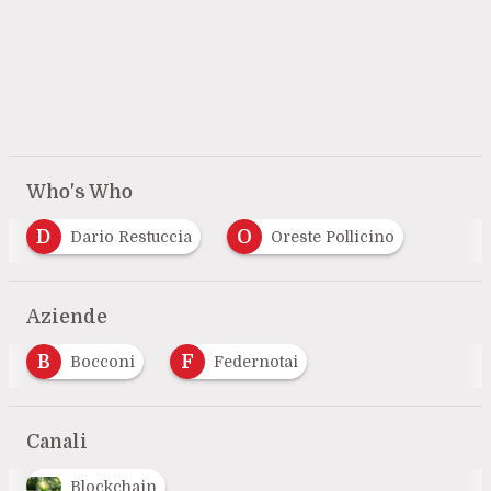
Who's Who
D
O
Dario Restuccia
Oreste Pollicino
Aziende
B
F
Bocconi
Federnotai
Canali
Blockchain