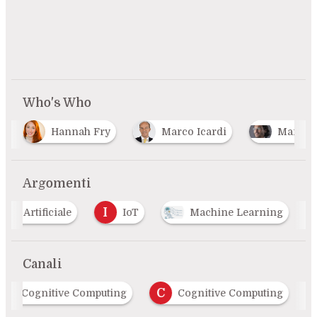
Who's Who
Marco Icardi
Marco Zorzi
Stefano
…
Argomenti
I
enza Artificiale
IoT
Machine Learning
Canali
C
AI & Cognitive Computing
Cognitive Compu
…