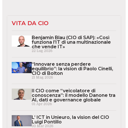
VITA DA CIO
Benjamin Blau (CIO di SAP): «Così
funziona l’IT di una multinazionale
che vende IT»
22 Lug 2026
“Innovare senza perdere
equilibrio”: la vision di Paolo Cinelli,
CIO di Bolton
21 Mag 2026
Il CIO come “veicolatore di
conoscenza”: il modello Danone tra
AI, dati e governance globale
01 Apr 2026
L’ ICT in Unieuro, la vision del CIO
Luigi Pontillo
30 Mar 2026