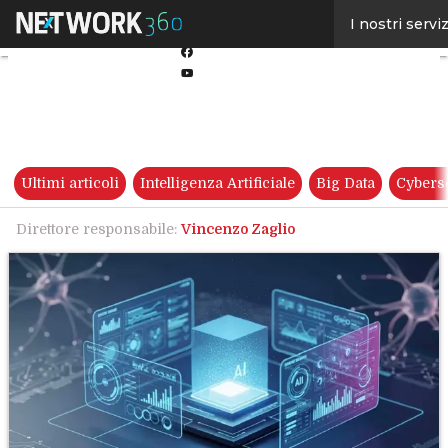
Linkedin
I nostri serviz
Twitter
Facebook
Youtube-
play
Ultimi articoli
Intelligenza Artificiale
Big Data
Cybers
Direttore responsabile:
Vincenzo Zaglio