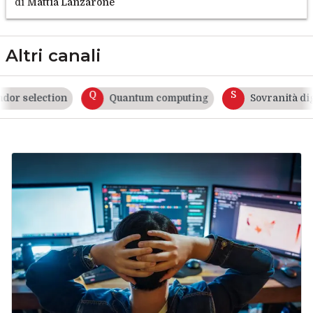
di
Mattia Lanzarone
Altri canali
Q
S
 selection
Quantum computing
Sovranità digita