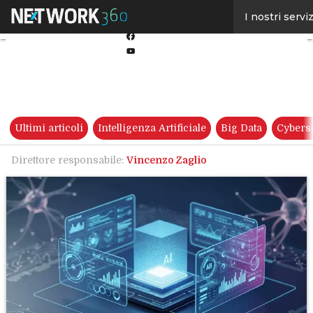
Linkedin
I nostri serviz
Twitter
Facebook
Youtube-
play
Ultimi articoli
Intelligenza Artificiale
Big Data
Cybers
Direttore responsabile:
Vincenzo Zaglio