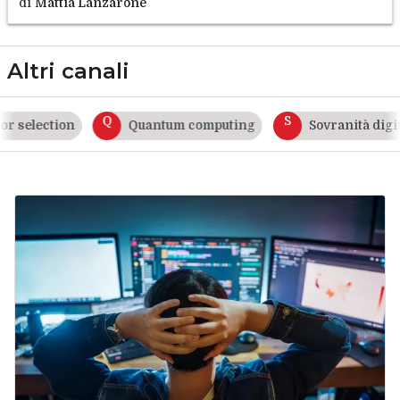
di
Mattia Lanzarone
Altri canali
Q
S
 selection
Quantum computing
Sovranità digita