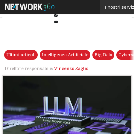
Linkedin
I nostri serviz
Twitter
Facebook
Youtube-
play
Ultimi articoli
Intelligenza Artificiale
Big Data
Cybers
Direttore responsabile:
Vincenzo Zaglio