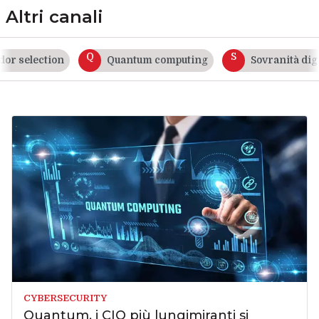
Altri canali
Q
S
 selection
Quantum computing
Sovranità digita
CYBERSECURITY
Quantum, i CIO più lungimiranti si