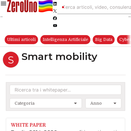
Linkedin
Twitter
Facebook
Youtube-
play
Ultimi articoli
Intelligenza Artificiale
Big Data
Cyber
Smart mobility
S
Categoria
Anno
WHITE PAPER