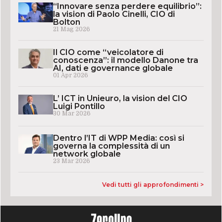
“Innovare senza perdere equilibrio”:
la vision di Paolo Cinelli, CIO di
Bolton
21 Mag 2026
Il CIO come “veicolatore di
conoscenza”: il modello Danone tra
AI, dati e governance globale
01 Apr 2026
L’ ICT in Unieuro, la vision del CIO
Luigi Pontillo
30 Mar 2026
Dentro l’IT di WPP Media: così si
governa la complessità di un
network globale
23 Mar 2026
Vedi tutti gli approfondimenti >