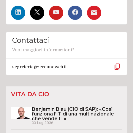
Contattaci
Vuoi maggiori informazioni?
content_copy
segreteria@zerounoweb.it
VITA DA CIO
Benjamin Blau (CIO di SAP): «Così
funziona l’IT di una multinazionale
che vende IT»
22 Lug 2026