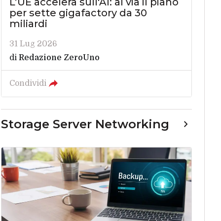
L’UE accelera sull'AI: al via il piano
per sette gigafactory da 30
miliardi
31 Lug 2026
di
Redazione ZeroUno
Condividi
Storage Server Networking