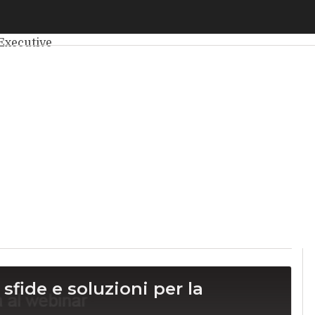
elligenza Artificiale
Big Data
Cybersecurity
Data Center
Int
Executive
sfide e soluzioni per la