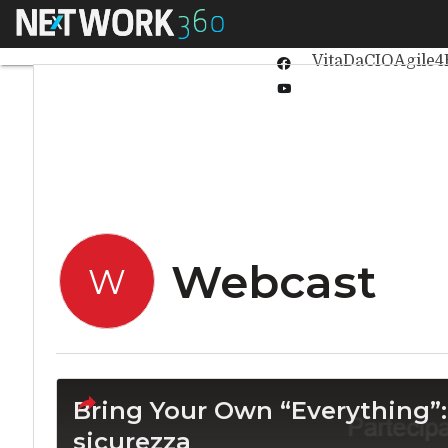
Linkedin
Menu
Ultimi articoli
Int
Twitter
VitaDaCIO
Agile4
Facebook
Youtube-
play
Webcast
W
Bring Your Own “Everything”: 
sicurezza