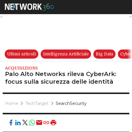
Palo Alto Networks rileva Cybe
Ultimi articoli
Intelligenza Artificiale
Big Data
Cyber
ACQUISIZIONI
Palo Alto Networks rileva CyberArk:
focus sulla sicurezza delle identità
Home
TechTarget
SearchSecurity