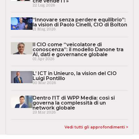
che vende IT»
22 Lug 2026
“Innovare senza perdere equilibrio”:
la vision di Paolo Cinelli, CIO di Bolton
21 Mag 2026
Il CIO come “veicolatore di
conoscenza”: il modello Danone tra
AI, dati e governance globale
01 Apr 2026
L’ ICT in Unieuro, la vision del CIO
Luigi Pontillo
30 Mar 2026
Dentro l’IT di WPP Media: così si
governa la complessità di un
network globale
23 Mar 2026
Vedi tutti gli approfondimenti >