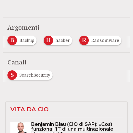
Argomenti
B
H
R
Backup
hacker
Ransomware
Canali
S
SearchSecurity
VITA DA CIO
Benjamin Blau (CIO di SAP): «Così
funziona l’IT di una multinazionale