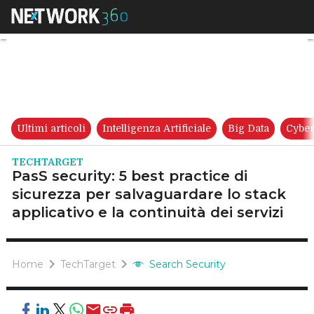
PasS security: 5 best practice 
Ultimi articoli
Intelligenza Artificiale
Big Data
Cyber
TECHTARGET
PasS security: 5 best practice di
sicurezza per salvaguardare lo stack
applicativo e la continuità dei servizi
Home
TechTarget
Search Security