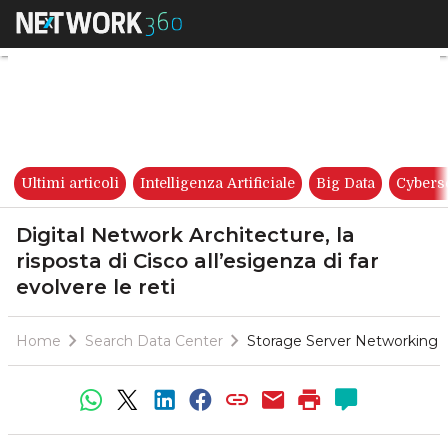
Digital Network Architecture, l
Ultimi articoli
Intelligenza Artificiale
Big Data
Cybers
Digital Network Architecture, la
risposta di Cisco all’esigenza di far
evolvere le reti
Home
Search Data Center
Storage Server Networking