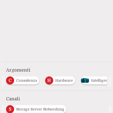
Argomenti
H
I
Hardware
Intelligenza Artificiale
In
…
Canali
S
Storage Server Networking