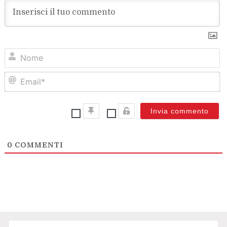
N
Em
0
COMMENTI