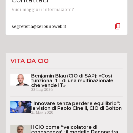
Vuoi maggiori informazioni?
content_copy
segreteria@zerounoweb.it
VITA DA CIO
Benjamin Blau (CIO di SAP): «Così
funziona l’IT di una multinazionale
che vende IT»
22 Lug 2026
“Innovare senza perdere equilibrio”:
la vision di Paolo Cinelli, CIO di Bolton
21 Mag 2026
Il CIO come “veicolatore di
conoscenza”: il modello Danone tra