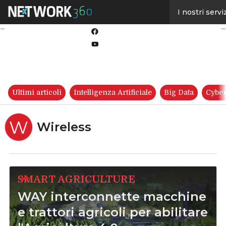
Linkedin
I nostri servi
Twitter
Facebook
Youtube-
play
Ultimi articoli
Intelligenza Artificiale
Big Data
Cyber
W
Wireless
SMART AGRICULTURE
WAY interconnette macchine
e trattori agricoli per abilitare