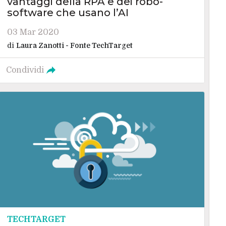
vantaggi della RPA e dei robo-
software che usano l’AI
03 Mar 2020
di
Laura Zanotti - Fonte TechTarget
Condividi
TECHTARGET