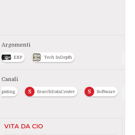
Argomenti
ERP
Tech InDepth
Canali
S
S
mputing
SearchDataCenter
Software
VITA DA CIO