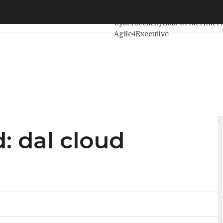
 dal cloud all’automazione
Ultimi articoli
Intelligenza Artif
Cybersecurity
Data Center
Inter
Agile4Executive
d: dal cloud