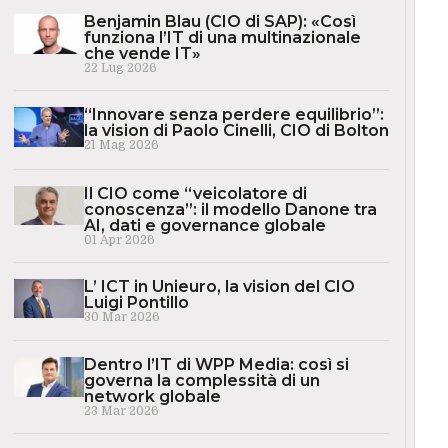
Benjamin Blau (CIO di SAP): «Così
funziona l’IT di una multinazionale
che vende IT»
22 Lug 2026
“Innovare senza perdere equilibrio”:
la vision di Paolo Cinelli, CIO di Bolton
21 Mag 2026
Il CIO come “veicolatore di
conoscenza”: il modello Danone tra
AI, dati e governance globale
01 Apr 2026
L’ ICT in Unieuro, la vision del CIO
Luigi Pontillo
30 Mar 2026
Dentro l’IT di WPP Media: così si
governa la complessità di un
network globale
23 Mar 2026