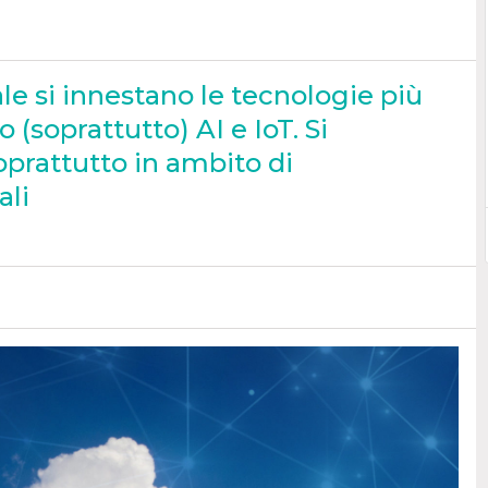
ale si innestano le tecnologie più
(soprattutto) AI e IoT. Si
prattutto in ambito di
ali