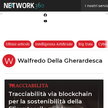
Linkedin
I nostri servi
Twitter
Facebook
Youtube-
play
Ultimi articoli
Intelligenza Artificiale
Big Data
Cyber
W
Walfredo Della Gherardesca
TRACCIABILITÀ
Tracciabilità via blockchain
per la sostenibilità della