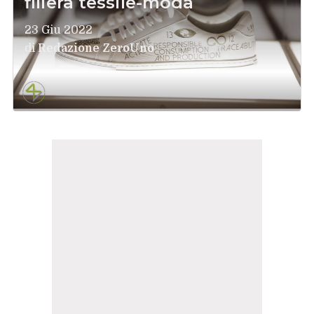
filiera tessile-moda
23 Giu 2022
di
Redazione ZeroUno