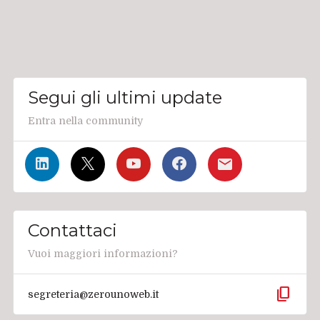
Segui gli ultimi update
Entra nella community
Contattaci
Vuoi maggiori informazioni?
content_copy
segreteria@zerounoweb.it