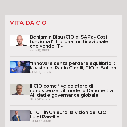
VITA DA CIO
Benjamin Blau (CIO di SAP): «Così
funziona l’IT di una multinazionale
che vende IT»
22 Lug 2026
“Innovare senza perdere equilibrio”:
la vision di Paolo Cinelli, CIO di Bolton
21 Mag 2026
Il CIO come “veicolatore di
conoscenza”: il modello Danone tra
AI, dati e governance globale
01 Apr 2026
L’ ICT in Unieuro, la vision del CIO
Luigi Pontillo
30 Mar 2026