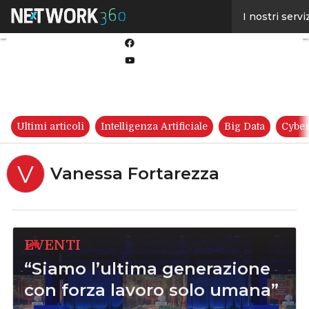
Linkedin
I nostri servi
Twitter
Facebook
Youtube-
play
Ultimi articoli
Intelligenza Artificiale
Big Data
Cyber
V
Vanessa Fortarezza
EVENTI
“Siamo l’ultima generazione
con forza lavoro solo umana”