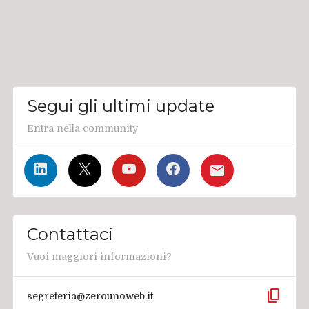
Segui gli ultimi update
Entra nella community
Contattaci
Vuoi maggiori informazioni?
content_copy
segreteria@zerounoweb.it