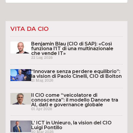
VITA DA CIO
Benjamin Blau (CIO di SAP): «Così
funziona l’IT di una multinazionale
che vende IT»
22 Lug 2026
“Innovare senza perdere equilibrio”:
la vision di Paolo Cinelli, CIO di Bolton
21 Mag 2026
Il CIO come “veicolatore di
conoscenza”: il modello Danone tra
AI, dati e governance globale
01 Apr 2026
L’ ICT in Unieuro, la vision del CIO
Luigi Pontillo
30 Mar 2026